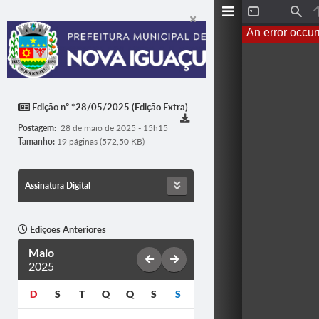
Toggle
Find
Sidebar
An error occur
Edição nº *28/05/2025 (Edição Extra)
Postagem:
28 de maio de 2025 - 15h15
Tamanho:
19 páginas (572,50 KB)
Assinatura Digital
Edições Anteriores
Maio
2025
D
S
T
Q
Q
S
S