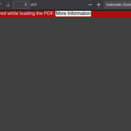
of 0
Previous
Next
Zoom
Zoom
Out
In
red while loading the PDF.
More Information