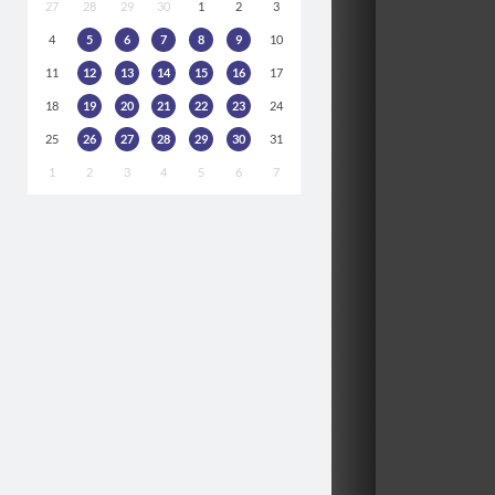
27
28
29
30
1
2
3
4
5
6
7
8
9
10
11
12
13
14
15
16
17
18
19
20
21
22
23
24
25
26
27
28
29
30
31
1
2
3
4
5
6
7